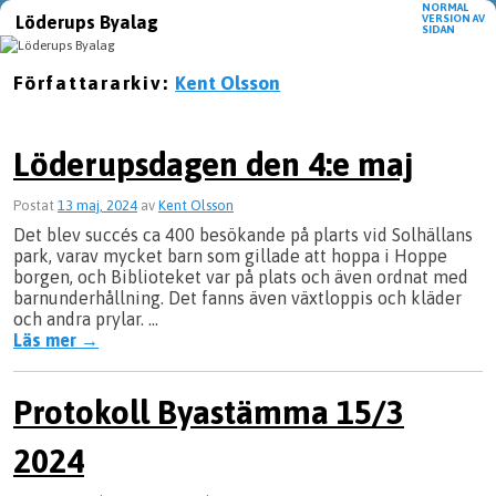
NORMAL
Löderups Byalag
VERSION AV
SIDAN
Hoppa till huvudinnehåll
Hoppa till sekundärt innehåll
Författararkiv:
Kent Olsson
Löderupsdagen den 4:e maj
Postat
13 maj, 2024
av
Kent Olsson
Det blev succés ca 400 besökande på plarts vid Solhällans
park, varav mycket barn som gillade att hoppa i Hoppe
borgen, och Biblioteket var på plats och även ordnat med
barnunderhållning. Det fanns även växtloppis och kläder
och andra prylar. …
Läs mer
→
Protokoll Byastämma 15/3
2024