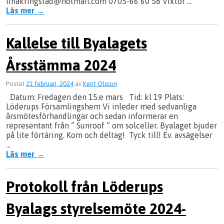
linakringstad@hotmail.com 0705-66 60 58 Viktor …
Läs mer
→
Kallelse till Byalagets
Årsstämma 2024
Postat
21 februari, 2024
av
Kent Olsson
Datum: Fredagen den 15:e mars Tid: kl 19 Plats:
Löderups Församlingshem Vi inleder med sedvanliga
årsmötesförhandlingar och sedan informerar en
representant från ” Sunroof ” om solceller. Byalaget bjuder
på lite förtäring. Kom och deltag! Tyck till! Ev. avsägelser
…
Läs mer
→
Protokoll från Löderups
Byalags styrelsemöte 2024-