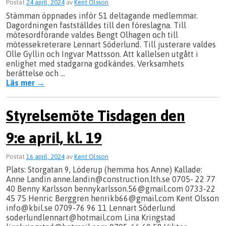
Postat
24 april, 2024
av
Kent Olsson
Stämman öppnades inför 51 deltagande medlemmar.
Dagordningen fastställdes till den föreslagna. Till
mötesordförande valdes Bengt Olhagen och till
mötessekreterare Lennart Söderlund. Till justerare valdes
Olle Gyllin och Ingvar Mattsson. Att kallelsen utgått i
enlighet med stadgarna godkändes. Verksamhets
berättelse och …
Läs mer
→
Styrelsemöte Tisdagen den
9:e april, kl. 19
Postat
16 april, 2024
av
Kent Olsson
Plats: Storgatan 9, Löderup (hemma hos Anne) Kallade:
Anne Landin anne.landin@construction.lth.se 0705- 22 77
40 Benny Karlsson bennykarlsson.56@gmail.com 0733-22
45 75 Henric Berggren henrikb66@gmail.com Kent Olsson
info@kbil.se 0709-76 96 11 Lennart Söderlund
soderlundlennart@hotmail.com Lina Kringstad