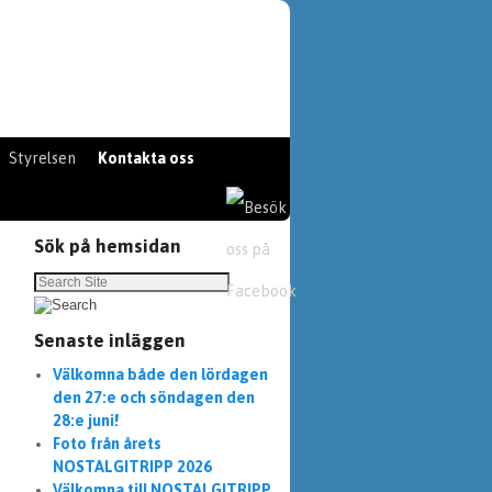
Styrelsen
Kontakta oss
Sök på hemsidan
Senaste inläggen
Välkomna både den lördagen
den 27:e och söndagen den
28:e juni!
Foto från årets
NOSTALGITRIPP 2026
Välkomna till NOSTALGITRIPP