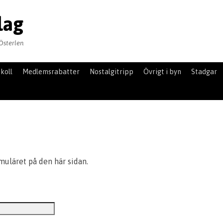
lag
Österlen
koll
Medlemsrabatter
Nostalgitripp
Övrigt i byn
Stadgar
uläret på den här sidan.