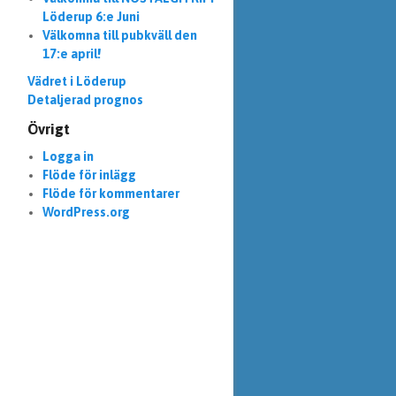
Löderup 6:e Juni
Välkomna till pubkväll den
17:e april!
Vädret i Löderup
Detaljerad prognos
Övrigt
Logga in
Flöde för inlägg
Flöde för kommentarer
WordPress.org