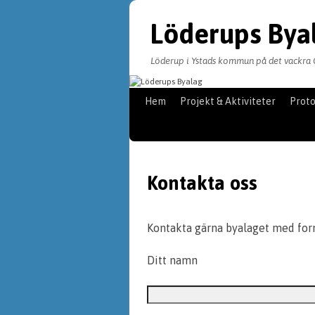
Löderups Bya
Löderup i Ystads kommun på det vackra 
Hoppa till huvudinnehåll
Hoppa till sekundärt innehåll
Hem
Projekt & Aktiviteter
Proto
Kontakta oss
Kontakta gärna byalaget med form
Ditt namn