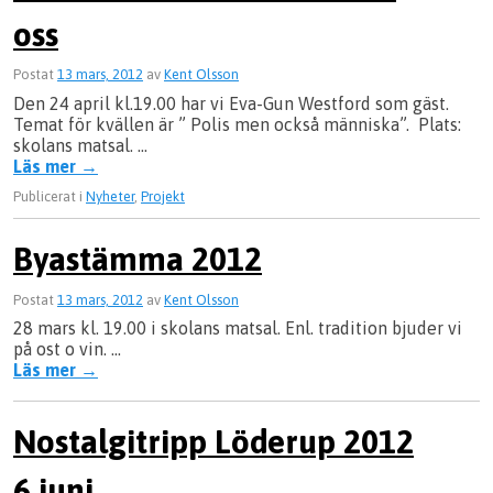
oss
Postat
13 mars, 2012
av
Kent Olsson
Den 24 april kl.19.00 har vi Eva-Gun Westford som gäst.
Temat för kvällen är ” Polis men också människa”. Plats:
skolans matsal. …
Läs mer
→
Publicerat i
Nyheter
,
Projekt
Byastämma 2012
Postat
13 mars, 2012
av
Kent Olsson
28 mars kl. 19.00 i skolans matsal. Enl. tradition bjuder vi
på ost o vin. …
Läs mer
→
Nostalgitripp Löderup 2012
6 juni