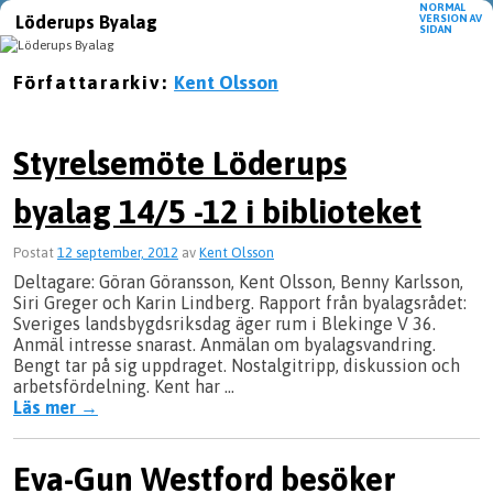
NORMAL
Löderups Byalag
VERSION AV
SIDAN
Hoppa till huvudinnehåll
Hoppa till sekundärt innehåll
Författararkiv:
Kent Olsson
Styrelsemöte Löderups
byalag 14/5 -12 i biblioteket
Postat
12 september, 2012
av
Kent Olsson
Deltagare: Göran Göransson, Kent Olsson, Benny Karlsson,
Siri Greger och Karin Lindberg. Rapport från byalagsrådet:
Sveriges landsbygdsriksdag äger rum i Blekinge V 36.
Anmäl intresse snarast. Anmälan om byalagsvandring.
Bengt tar på sig uppdraget. Nostalgitripp, diskussion och
arbetsfördelning. Kent har …
Läs mer
→
Eva-Gun Westford besöker