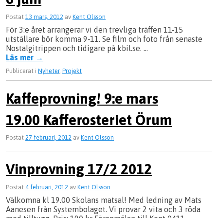
Postat
13 mars, 2012
av
Kent Olsson
För 3:e året arrangerar vi den trevliga träffen 11-15
utställare bör komma 9-11. Se film och foto från senaste
Nostalgitrippen och tidigare på kbil.se. …
Läs mer
→
Publicerat i
Nyheter
,
Projekt
Kaffeprovning! 9:e mars
19.00 Kafferosteriet Örum
Postat
27 februari, 2012
av
Kent Olsson
Vinprovning 17/2 2012
Postat
4 februari, 2012
av
Kent Olsson
Välkomna kl 19.00 Skolans matsal! Med ledning av Mats
Aanesen från Systembolaget. Vi provar 2 vita och 3 röda