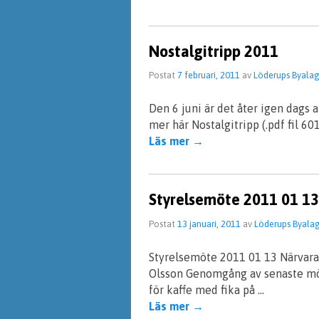
Nostalgitripp 2011
Postat
7 februari, 2011
av
Löderups Byala
Den 6 juni är det åter igen dags 
mer här Nostalgitripp (.pdf fil 60
Läs mer
→
Styrelsemöte 2011 01 13
Postat
13 januari, 2011
av
Löderups Byala
Styrelsemöte 2011 01 13 Närvaran
Olsson Genomgång av senaste möte
för kaffe med fika på …
Läs mer
→