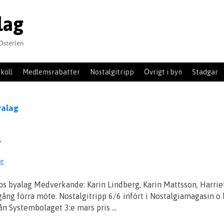
lag
Österlen
koll
Medlemsrabatter
Nostalgitripp
Övrigt i byn
Stadgar
yalag
7
ag
s byalag Medverkande: Karin Lindberg, Karin Mattsson, Harrie
ng förra möte. Nostalgitripp 6/6 infört i Nostalgiamagasin o
n Systembolaget 3:e mars pris …