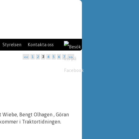
Styrelsen
Kontakta oss
<<
1
2
3
4
5
6
7
>>
t Wiebe, Bengt Olhagen , Göran
 kommer i Traktortidningen.