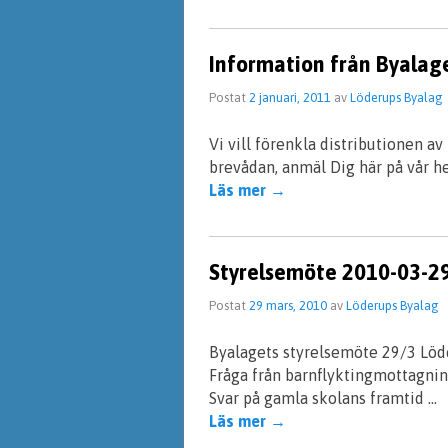
Information från Byalage
Postat
2 januari, 2011
av
Löderups Byalag
Vi vill förenkla distributionen av
brevådan, anmäl Dig här på vår h
Läs mer
→
Styrelsemöte 2010-03-2
Postat
29 mars, 2010
av
Löderups Byalag
Byalagets styrelsemöte 29/3 Löde
Fråga från barnflyktingmottagnin
Svar på gamla skolans framtid …
Läs mer
→