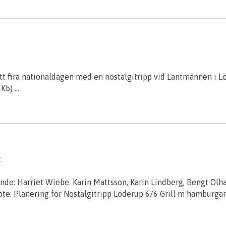
g
att fira nationaldagen med en nostalgitripp vid Lantmännen i L
1Kb) …
g
de: Harriet Wiebe. Karin Mattsson, Karin Lindberg, Bengt Olh
. Planering för Nostalgitripp Löderup 6/6 Grill m hamburgare