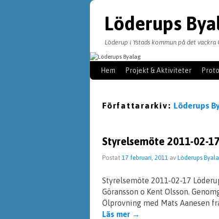
Löderups Bya
Löderup i Ystads kommun på det vackra 
Hoppa till huvudinnehåll
Hoppa till sekundärt innehåll
Hem
Projekt & Aktiviteter
Proto
Författararkiv:
Löderups B
Styrelsemöte 2011-02-1
Postat
17 februari, 2011
av
Löderups Byal
Styrelsemöte 2011-02-17 Löderup
Göransson o Kent Olsson. Genomgå
Ölprovning med Mats Aanesen frå
Läs mer
→