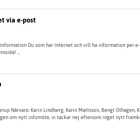
t via e-post
 information Du som har Internet och vill ha information per e-p
emsida! …
9
rup Närvaro: Karin Lindberg, Karin Mattsson, Bengt Olhagen, 
gen om nytt infomöte, vi tackar nej eftersom inget nytt framk