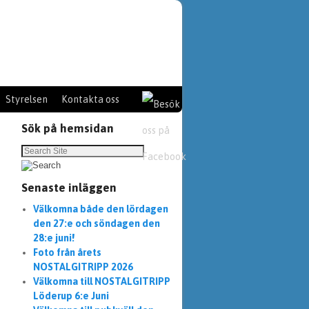
Styrelsen
Kontakta oss
Sök på hemsidan
Senaste inläggen
Välkomna både den lördagen
den 27:e och söndagen den
28:e juni!
Foto från årets
NOSTALGITRIPP 2026
Välkomna till NOSTALGITRIPP
Löderup 6:e Juni