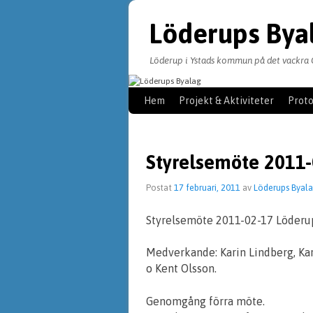
Löderups Bya
Löderup i Ystads kommun på det vackra 
Hoppa till huvudinnehåll
Hoppa till sekundärt innehåll
Hem
Projekt & Aktiviteter
Proto
Styrelsemöte 2011-
Postat
17 februari, 2011
av
Löderups Byal
Styrelsemöte 2011-02-17 Löderu
Medverkande: Karin Lindberg, Ka
o Kent Olsson.
Genomgång förra möte.