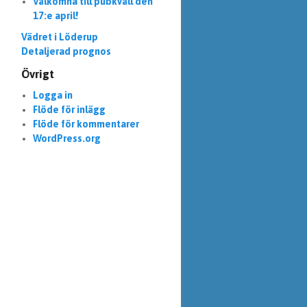
Välkomna till pubkväll den
17:e april!
Vädret i Löderup
Detaljerad prognos
Övrigt
Logga in
Flöde för inlägg
Flöde för kommentarer
WordPress.org