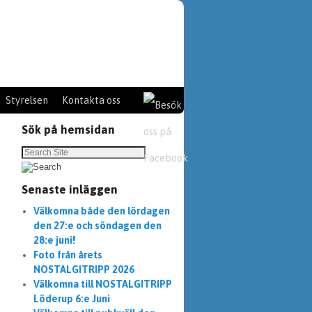
Styrelsen
Kontakta oss
Sök på hemsidan
Senaste inläggen
Välkomna både den lördagen
den 27:e och söndagen den
28:e juni!
Foto från årets
NOSTALGITRIPP 2026
Välkomna till NOSTALGITRIPP
Löderup 6:e Juni