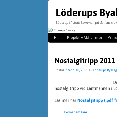
Löderups Bya
Löderup i Ystads kommun på det vackra 
Hoppa till huvudinnehåll
Hoppa till sekundärt innehåll
Hem
Projekt & Aktiviteter
Proto
Nostalgitripp 2011
Postat
7 februari, 2011
av
Löderups Byala
De
nostalgitripp vid Lantmännen i L
Läs mer här
Nostalgitripp (.pdf f
Permanent länk