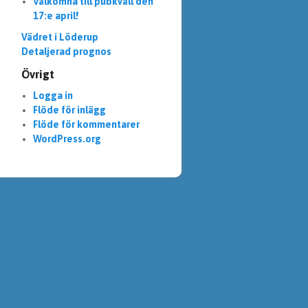
Välkomna till pubkväll den
17:e april!
Vädret i Löderup
Detaljerad prognos
Övrigt
Logga in
Flöde för inlägg
Flöde för kommentarer
WordPress.org