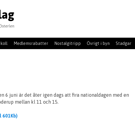
lag
Österlen
koll
Medlemsrabatter
Nostalgitripp
Övrigt i byn
Stadgar
g
n 6 juni är det åter igen dags att fira nationaldagen med en
öderup mellan kl 11 och 15.
il 601Kb)