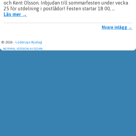
och Kent Olsson. Inbjudan till sommarfesten under vecka
25 för utdelning i postlådor! Festen startar 18 00, …
Läs mer
→
Inläggsnavigering
Nyare inlägg
→
© 2026 -
Löderups Byalag
NORMAL VERSION AV SIDAN