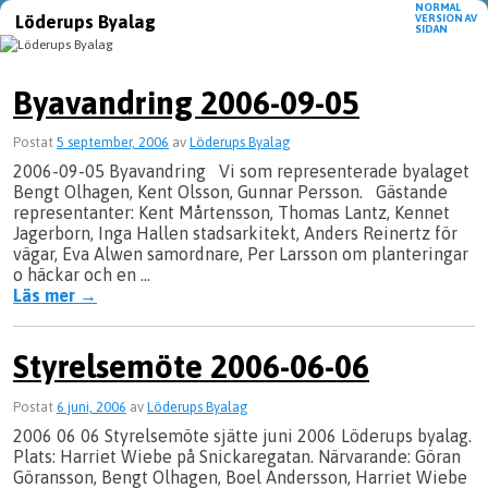
NORMAL
Löderups Byalag
VERSION AV
SIDAN
Hoppa till huvudinnehåll
Hoppa till sekundärt innehåll
Byavandring 2006-09-05
Postat
5 september, 2006
av
Löderups Byalag
2006-09-05 Byavandring Vi som representerade byalaget
Bengt Olhagen, Kent Olsson, Gunnar Persson. Gästande
representanter: Kent Mårtensson, Thomas Lantz, Kennet
Jagerborn, Inga Hallen stadsarkitekt, Anders Reinertz för
vägar, Eva Alwen samordnare, Per Larsson om planteringar
o häckar och en …
Läs mer
→
Styrelsemöte 2006-06-06
Postat
6 juni, 2006
av
Löderups Byalag
2006 06 06 Styrelsemöte sjätte juni 2006 Löderups byalag.
Plats: Harriet Wiebe på Snickaregatan. Närvarande: Göran
Göransson, Bengt Olhagen, Boel Andersson, Harriet Wiebe