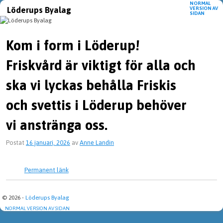
NORMAL
Löderups Byalag
VERSION AV
SIDAN
Hoppa till huvudinnehåll
Hoppa till sekundärt innehåll
Kom i form i Löderup!
Friskvård är viktigt för alla och
ska vi lyckas behålla Friskis
och svettis i Löderup behöver
vi anstränga oss.
Postat
16 januari, 2026
av
Anne Landin
Permanent länk
© 2026 -
Löderups Byalag
NORMAL VERSION AV SIDAN