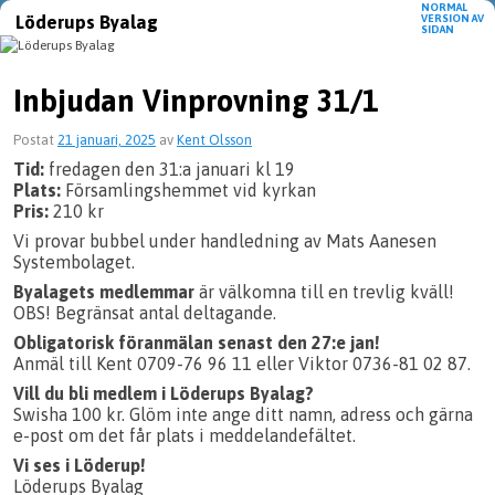
NORMAL
Löderups Byalag
VERSION AV
SIDAN
Hoppa till huvudinnehåll
Hoppa till sekundärt innehåll
Inbjudan Vinprovning 31/1
Postat
21 januari, 2025
av
Kent Olsson
Tid:
fredagen den 31:a januari kl 19
Plats:
Församlingshemmet vid kyrkan
Pris:
210 kr
Vi provar bubbel under handledning av Mats Aanesen
Systembolaget.
Byalagets medlemmar
är välkomna till en trevlig kväll!
OBS! Begränsat antal deltagande.
Obligatorisk föranmälan senast den 27:e jan!
Anmäl till Kent 0709-76 96 11 eller Viktor 0736-81 02 87.
Vill du bli medlem i Löderups Byalag?
Swisha 100 kr. Glöm inte ange ditt namn, adress och gärna
e-post om det får plats i meddelandefältet.
Vi ses i Löderup!
Löderups Byalag