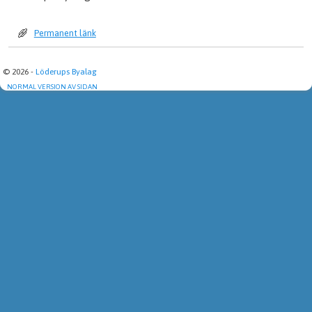
Permanent länk
© 2026 -
Löderups Byalag
NORMAL VERSION AV SIDAN