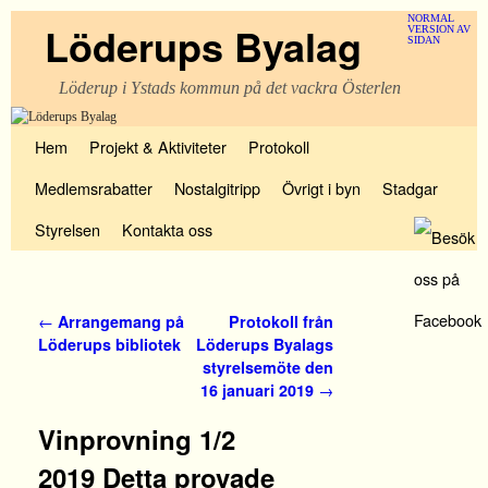
NORMAL
Löderups Byalag
VERSION AV
SIDAN
Löderup i Ystads kommun på det vackra Österlen
Hoppa till huvudinnehåll
Hoppa till sekundärt innehåll
Hem
Projekt & Aktiviteter
Protokoll
Medlemsrabatter
Nostalgitripp
Övrigt i byn
Stadgar
Styrelsen
Kontakta oss
Inläggsnavigering
←
Arrangemang på
Protokoll från
Löderups bibliotek
Löderups Byalags
styrelsemöte den
16 januari 2019
→
Vinprovning 1/2
2019 Detta provade